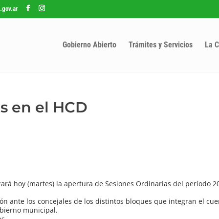
.gov.ar
Gobierno Abierto
Trámites y Servicios
La C
s en el HCD
izará hoy (martes) la apertura de Sesiones Ordinarias del período 2
ón ante los concejales de los distintos bloques que integran el cue
obierno municipal.
hs.