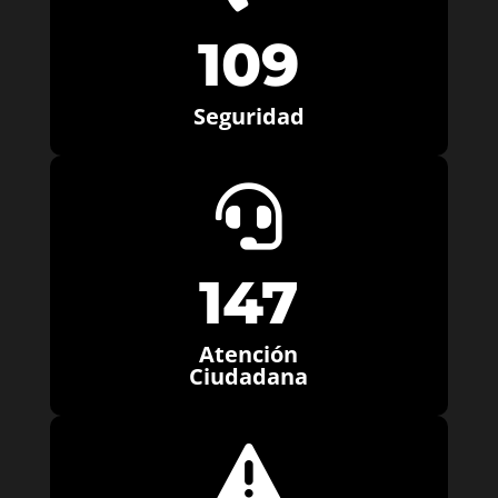
109
Seguridad

147
Atención
Ciudadana
