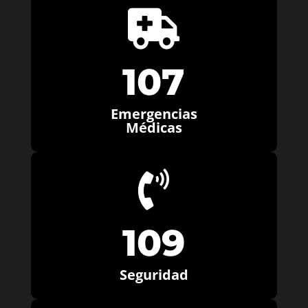

107
Emergencias
Médicas

109
Seguridad