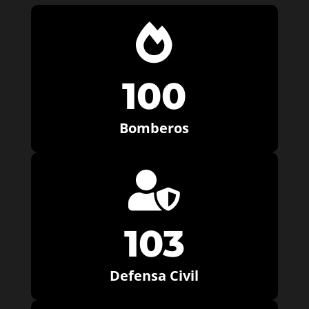

100
Bomberos

103
Defensa Civil