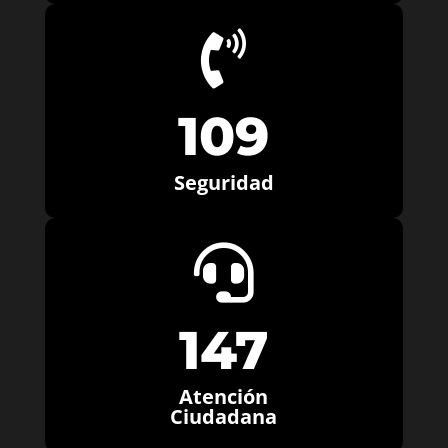

109
Seguridad

147
Atención
Ciudadana