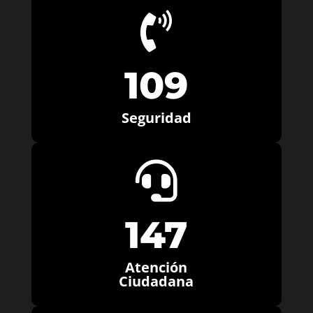

109
Seguridad

147
Atención
Ciudadana