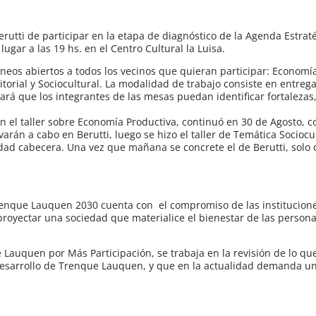
erutti de participar en la etapa de diagnóstico de la Agenda Estrat
gar a las 19 hs. en el Centro Cultural la Luisa.
táneos abiertos a todos los vecinos que quieran participar: Economí
torial y Sociocultural. La modalidad de trabajo consiste en entreg
rá que los integrantes de las mesas puedan identificar fortalezas,
 el taller sobre Economía Productiva, continuó en 30 de Agosto, 
arán a cabo en Berutti, luego se hizo el taller de Temática Sociocul
udad cabecera. Una vez que mañana se concrete el de Berutti, solo
renque Lauquen 2030 cuenta con el compromiso de las instituciones
royectar una sociedad que materialice el bienestar de las persona
e Lauquen por Más Participación, se trabaja en la revisión de lo que
l desarrollo de Trenque Lauquen, y que en la actualidad demanda u