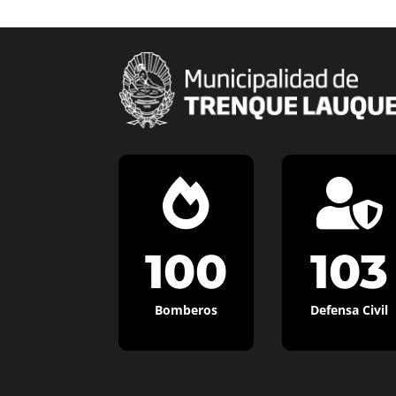


100
103
Bomberos
Defensa Civil