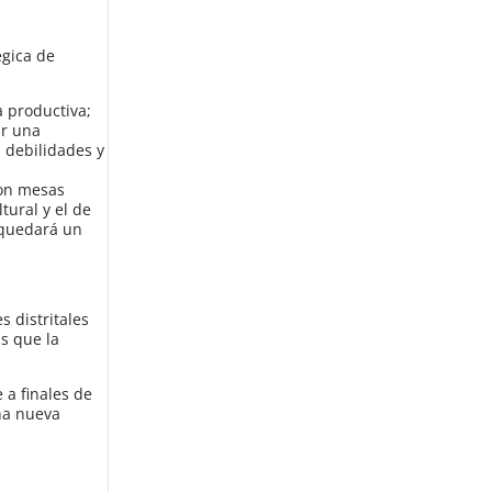
égica de
a productiva;
ar una
 debilidades y
con mesas
tural y el de
 quedará un
 distritales
s que la
 a finales de
na nueva