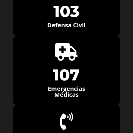
103
Defensa Civil

107
Emergencias
Médicas
