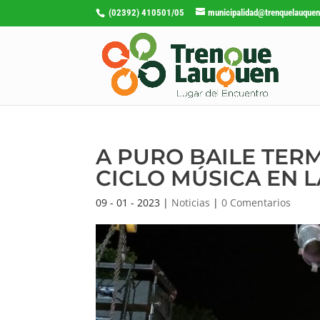
(02392) 410501/05
municipalidad@trenquelauquen
A PURO BAILE TER
CICLO MÚSICA EN L
09 - 01 - 2023
|
Noticias
|
0 Comentarios