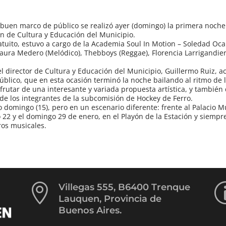
y buen marco de público se realizó ayer (domingo) la primera noche 
ón de Cultura y Educación del Municipio.
ratuito, estuvo a cargo de la Academia Soul In Motion – Soledad Oc
aura Medero (Melódico), Thebboys (Reggae), Florencia Larrigandie
el director de Cultura y Educación del Municipio, Guillermo Ruiz, 
lico, que en esta ocasión terminó la noche bailando al ritmo de 
frutar de una interesante y variada propuesta artística, y también 
de los integrantes de la subcomisión de Hockey de Ferro.
 domingo (15), pero en un escenario diferente: frente al Palacio M
22 y el domingo 29 de enero, en el Playón de la Estación y siempr
eros musicales.

Villegas 555, B6400 Trenque
Lauquen, Provincia de
Buenos Aires.