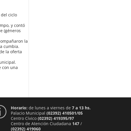
del ciclo
ampo, y contó
re (géneros
acompañaron la
la cumbia.
de la oferta
unicipal.
e con una
Horario:
de lunes a viernes de
7 a 13 hs.
p
Palacio Municipal
(02392) 410501/05
Centro Cívico
(02392) 419395/97
Centro de Atención Ciudadana
147
/
(02392) 419060