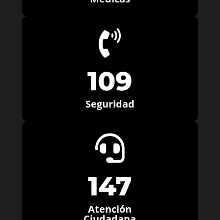

109
Seguridad

147
Atención
Ciudadana