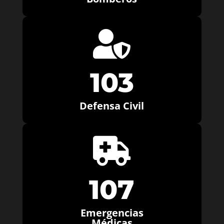

103
Defensa Civil

107
Emergencias
Médicas