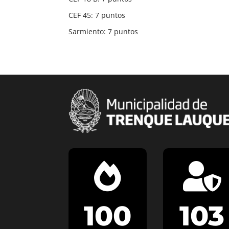
CEF 45: 7 puntos
Sarmiento: 7 puntos


100
103