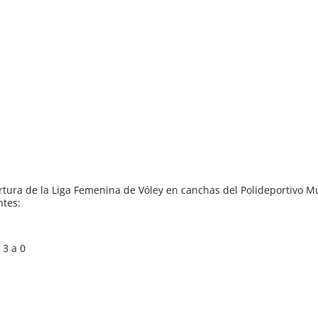
rtura de la Liga Femenina de Vóley en canchas del Polideportivo M
ntes:
 3 a 0