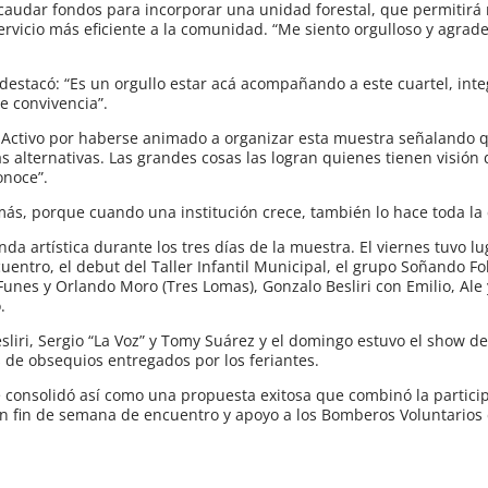
ecaudar fondos para incorporar una unidad forestal, que permitirá 
ervicio más eficiente a la comunidad. “Me siento orgulloso y agrade
 destacó: “Es un orgullo estar acá acompañando a este cuartel, int
 convivencia”.
po Activo por haberse animado a organizar esta muestra señalando q
s alternativas. Las grandes cosas las logran quienes tienen visión 
onoce”.
más, porque cuando una institución crece, también lo hace toda l
a artística durante los tres días de la muestra. El viernes tuvo lu
cuentro, el debut del Taller Infantil Municipal, el grupo Soñando Fo
unes y Orlando Moro (Tres Lomas), Gonzalo Besliri con Emilio, Ale
.
sliri, Sergio “La Voz” y Tomy Suárez y el domingo estuvo el show 
s de obsequios entregados por los feriantes.
 consolidó así como una propuesta exitosa que combinó la partici
n un fin de semana de encuentro y apoyo a los Bomberos Voluntarios