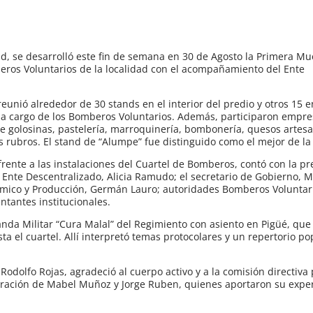
 se desarrolló este fin de semana en 30 de Agosto la Primera Mu
eros Voluntarios de la localidad con el acompañamiento del Ente
reunió alrededor de 30 stands en el interior del predio y otros 15 en
 a cargo de los Bomberos Voluntarios. Además, participaron empr
de golosinas, pastelería, marroquinería, bombonería, quesos artesa
s rubros. El stand de “Alumpe” fue distinguido como el mejor de l
frente a las instalaciones del Cuartel de Bomberos, contó con la pr
l Ente Descentralizado, Alicia Ramudo; el secretario de Gobierno, M
nómico y Producción, Germán Lauro; autoridades Bomberos Voluntar
ntantes institucionales.
nda Militar “Cura Malal” del Regimiento con asiento en Pigüé, que 
sta el cuartel. Allí interpretó temas protocolares y un repertorio p
 Rodolfo Rojas, agradeció al cuerpo activo y a la comisión directiva 
oración de Mabel Muñoz y Jorge Ruben, quienes aportaron su exper