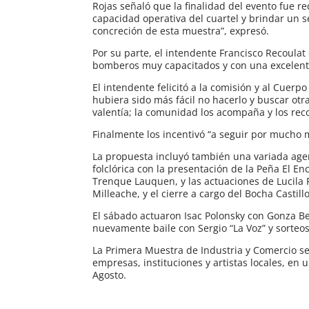
Rojas señaló que la finalidad del evento fue r
capacidad operativa del cuartel y brindar un s
concreción de esta muestra”, expresó.
Por su parte, el intendente Francisco Recoulat
bomberos muy capacitados y con una excelente
El intendente felicitó a la comisión y al Cuer
hubiera sido más fácil no hacerlo y buscar otra
valentía; la comunidad los acompaña y los rec
Finalmente los incentivó “a seguir por mucho 
La propuesta incluyó también una variada agend
folclórica con la presentación de la Peña El En
Trenque Lauquen, y las actuaciones de Lucila F
Milleache, y el cierre a cargo del Bocha Castillo
El sábado actuaron Isac Polonsky con Gonza Be
nuevamente baile con Sergio “La Voz” y sorteo
La Primera Muestra de Industria y Comercio se
empresas, instituciones y artistas locales, e
Agosto.