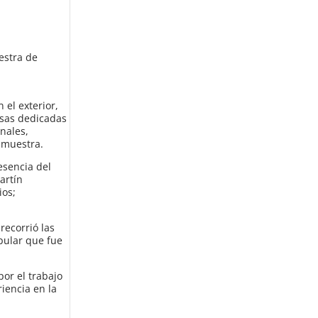
estra de
 el exterior,
esas dedicadas
nales,
a muestra.
esencia del
artín
ios;
recorrió las
opular que fue
por el trabajo
iencia en la