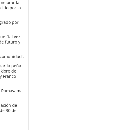
mejorar la
cido por la
egrado por
ue “tal vez
de futuro y
a comunidad”.
gar la peña
lklore de
 y Franco
de Ramayama,
pación de
 de 30 de