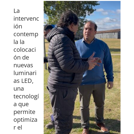
La
intervenc
ión
contemp
la la
colocaci
ón de
nuevas
luminari
as LED,
una
tecnologí
a que
permite
optimiza
r el