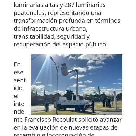
luminarias altas y 287 luminarias
peatonales, representando una
transformación profunda en términos
de infraestructura urbana,
transitabilidad, seguridad y
recuperación del espacio público.
En
ese
sent
ido,
el
inte
nde
nte Francisco Recoulat solicitó avanzar
en la evaluación de nuevas etapas de
recambio e incorporación de