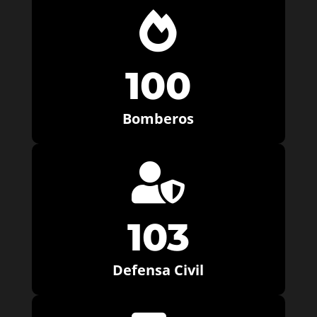

100
Bomberos

103
Defensa Civil