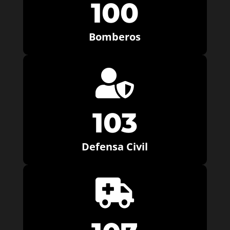
100
Bomberos

103
Defensa Civil
