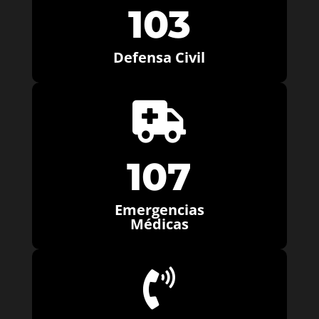
103
Defensa Civil

107
Emergencias
Médicas
