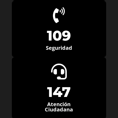

109
Seguridad

147
Atención
Ciudadana