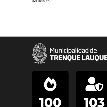
del distrito.


100
103