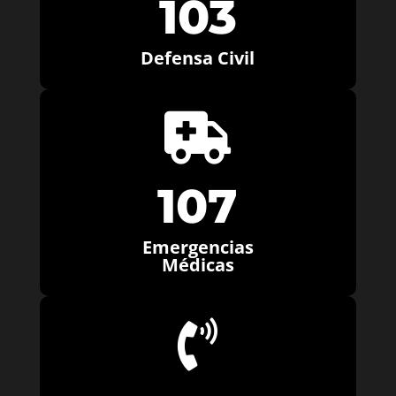
103
Defensa Civil

107
Emergencias
Médicas
