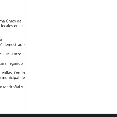
rama Único de
 locales en el
la
edó demostrado
n Luis, Entre
tará llegando
, Vallas, Fondo
a municipal de
go Madroñal y