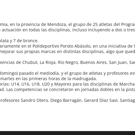
imia, en la provincia de Mendoza, el grupo de 25 atletas del Prog
actuación en todas las disciplinas, incluso incluyendo a dos o tres
plata y 7 de bronce.
ariamente en el Polideportivo Poroto Abásolo, en una iniciativa de 
ejorar sus propias marcas en distintas disciplinas, algo que qu
ovincias de Chubut, La Rioja, Río Negro, Buenos Aires, San Juan, Sa
domingo) pasado el mediodía, y el grupo de atletas y profesores es
 martes en las primeras horas de la madrugada.
orías: U14, U16, U18, U20 y Mayores para las disciplinas de Marcha
ad. Las competencias se concretaron en jornadas dobles en la pist
profesores Sandro Otero, Diego Barragán, Gerard Díaz Savi, Santia