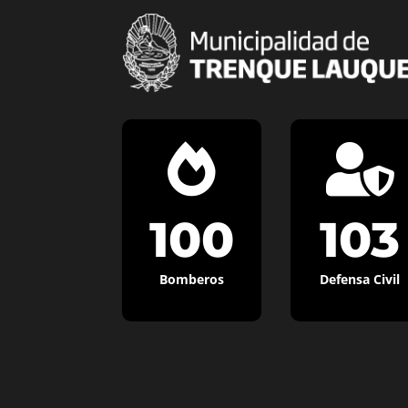


100
103
Bomberos
Defensa Civil