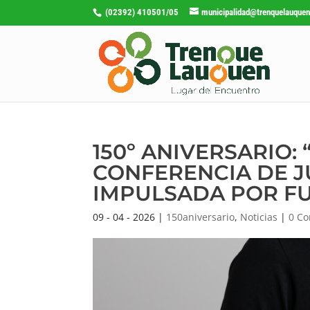
(02392) 410501/05
municipalidad@trenquelauquen
150º ANIVERSARIO: 
CONFERENCIA DE J
IMPULSADA POR FU
09 - 04 - 2026
|
150aniversario
,
Noticias
|
0 Co