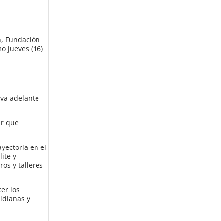
n, Fundación
mo jueves (16)
eva adelante
ar que
yectoria en el
lite y
ros y talleres
cer los
tidianas y