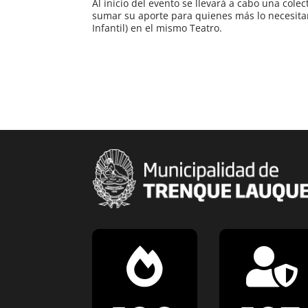
Al inicio del evento se llevará a cabo una cole
sumar su aporte para quienes más lo necesita
Infantil) en el mismo Teatro.

