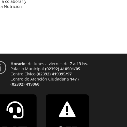
s a colaborar y
la Nutrición
Horario:
de lunes a viernes de
7 a 13 hs.
p
Palacio Municipal
(02392) 410501/05
Centro Cívico
(02392) 419395/97
Centro de Atención Ciudadana
147
/
(02392) 419060

