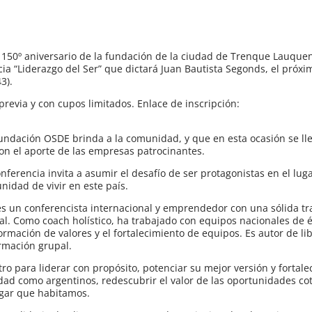
el 150º aniversario de la fundación de la ciudad de Trenque Lauque
cia “Liderazgo del Ser” que dictará Juan Bautista Segonds, el próxi
3).
 previa y con cupos limitados. Enlace de inscripción:
Fundación OSDE brinda a la comunidad, y que en esta ocasión se ll
con el aporte de las empresas patrocinantes.
ferencia invita a asumir el desafío de ser protagonistas en el lug
nidad de vivir en este país.
es un conferencista internacional y emprendedor con una sólida tra
ial. Como coach holístico, ha trabajado con equipos nacionales de é
ormación de valores y el fortalecimiento de equipos. Es autor de lib
ormación grupal.
ro para liderar con propósito, potenciar su mejor versión y fortale
tidad como argentinos, redescubrir el valor de las oportunidades co
ugar que habitamos.