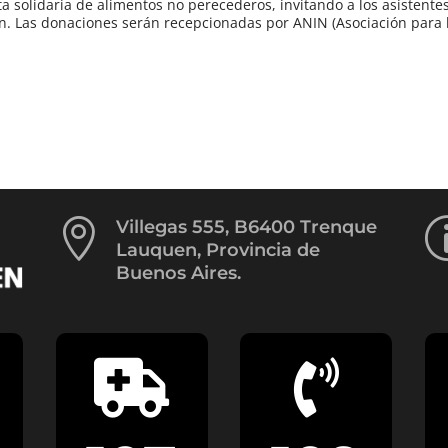
cta solidaria de alimentos no perecederos, invitando a los asistente
n. Las donaciones serán recepcionadas por ANIN (Asociación para 

Villegas 555, B6400 Trenque
Lauquen, Provincia de
Buenos Aires.

