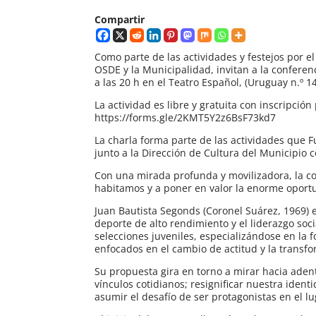
Compartir
Como parte de las actividades y festejos por 
OSDE y la Municipalidad, invitan a la conferen
a las 20 h en el Teatro Español, (Uruguay n.º 14
La actividad es libre y gratuita con inscripción
https://forms.gle/2KMT5Y2z6BsF73kd7
La charla forma parte de las actividades que 
junto a la Dirección de Cultura del Municipio 
Con una mirada profunda y movilizadora, la con
habitamos y a poner en valor la enorme oportu
Juan Bautista Segonds (Coronel Suárez, 1969) 
deporte de alto rendimiento y el liderazgo soc
selecciones juveniles, especializándose en la f
enfocados en el cambio de actitud y la transf
Su propuesta gira en torno a mirar hacia adent
vínculos cotidianos; resignificar nuestra iden
asumir el desafío de ser protagonistas en el l