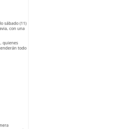
do sábado (11)
davia, con una
a, quienes
tenderán todo
inera