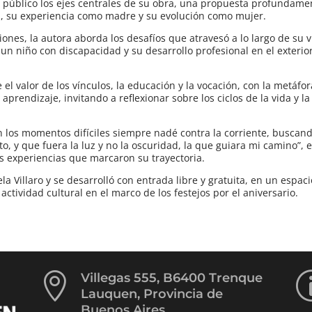
público los ejes centrales de su obra, una propuesta profundame
na, su experiencia como madre y su evolución como mujer.
xiones, la autora aborda los desafíos que atravesó a lo largo de su v
un niño con discapacidad y su desarrollo profesional en el exterio
l valor de los vínculos, la educación y la vocación, con la metáfor
prendizaje, invitando a reflexionar sobre los ciclos de la vida y la
n los momentos difíciles siempre nadé contra la corriente, buscan
, y que fuera la luz y no la oscuridad, la que guiara mi camino”, e
las experiencias que marcaron su trayectoria.
la Villaro y se desarrolló con entrada libre y gratuita, en un espa
actividad cultural en el marco de los festejos por el aniversario.

Villegas 555, B6400 Trenque
Lauquen, Provincia de
Buenos Aires.