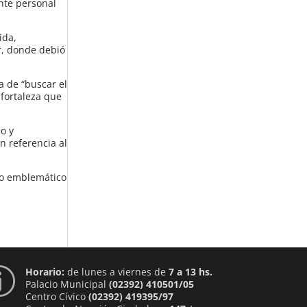
nte personal
ida,
r, donde debió
a de “buscar el
 fortaleza que
do y
n referencia al
cio emblemático
Horario:
de lunes a viernes de
7 a 13 hs.
p
Palacio Municipal
(02392) 410501/05
Centro Cívico
(02392) 419395/97