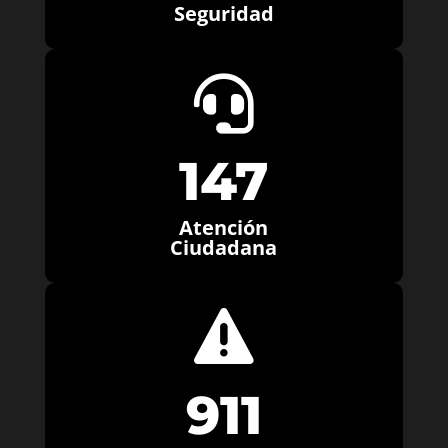
Seguridad

147
Atención
Ciudadana

911