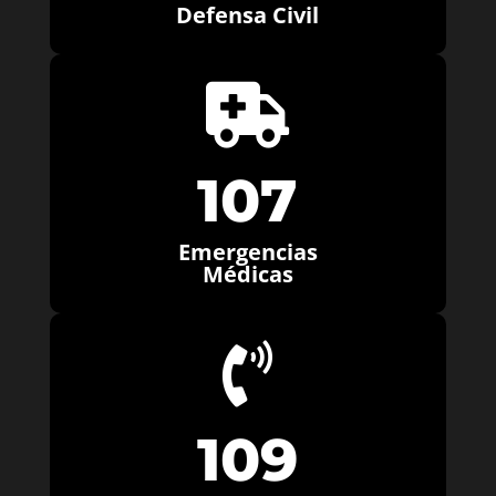
Defensa Civil

107
Emergencias
Médicas

109