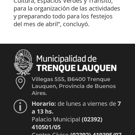
Cultura, Espacios Verdes y Tránsito,
para la organización de las actividades
y preparando todo para los festejos
del mes de abril”, concluyó.

Villegas 555, B6400 Trenque
Lauquen, Provincia de Buenos
Aires.
Horario:
de lunes a viernes de
7
p
a 13 hs.
Palacio Municipal
(02392)
410501/05
Centro Cívico
(02392) 419395/97