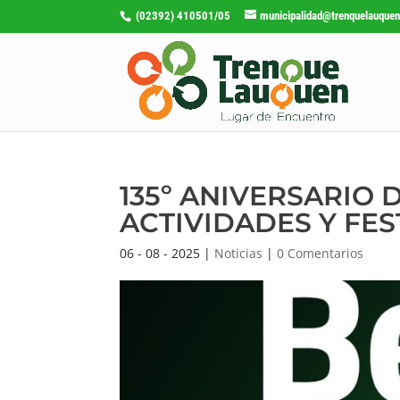
(02392) 410501/05
municipalidad@trenquelauquen
135º ANIVERSARIO
ACTIVIDADES Y FE
06 - 08 - 2025
|
Noticias
|
0 Comentarios