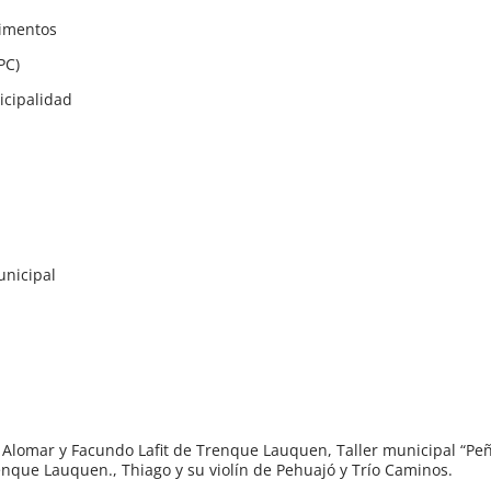
limentos
PC)
icipalidad
unicipal
a Alomar y Facundo Lafit de Trenque Lauquen, Taller municipal “Peñ
nque Lauquen., Thiago y su violín de Pehuajó y Trío Caminos.