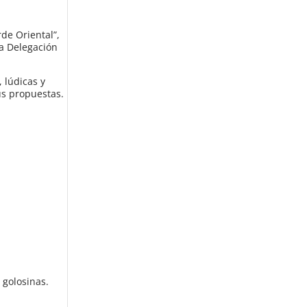
rde Oriental”,
la Delegación
, lúdicas y
us propuestas.
 golosinas.