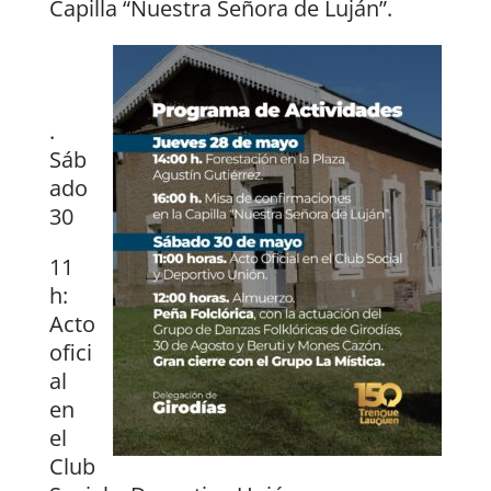
Capilla “Nuestra Señora de Luján”.
.
Sáb
ado
30
11
h:
Acto
ofici
al
en
el
Club