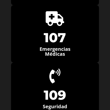

107
Emergencias
Médicas

109
Seguridad