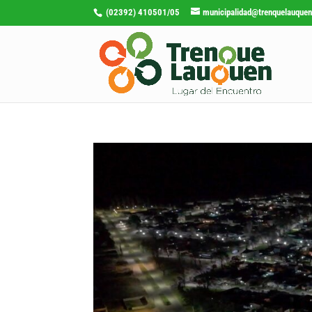
(02392) 410501/05
municipalidad@trenquelauquen