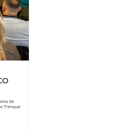
CO
rama de
 de Trenque