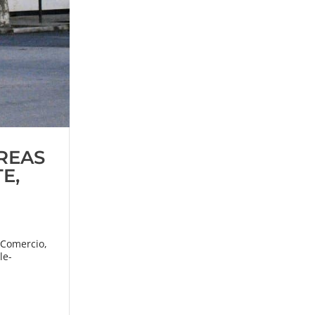
REAS
E,
–Comercio,
le-