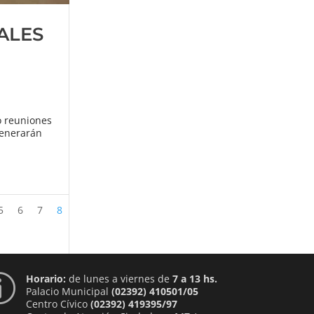
ALES
o reuniones
generarán
5
6
7
8
Horario:
de lunes a viernes de
7 a 13 hs.
p
Palacio Municipal
(02392) 410501/05
Centro Cívico
(02392) 419395/97