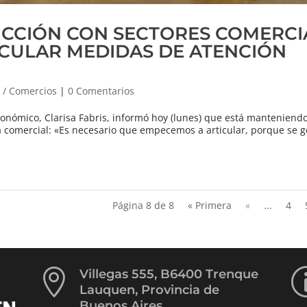
CCIÓN CON SECTORES COMERCI
ICULAR MEDIDAS DE ATENCIÓN
 / Comercios
|
0 Comentarios
conómico, Clarisa Fabris, informó hoy (lunes) que está manteniend
a comercial: «Es necesario que empecemos a articular, porque se 
Página 8 de 8
« Primera
«
...
4

Villegas 555, B6400 Trenque
Lauquen, Provincia de
Buenos Aires.