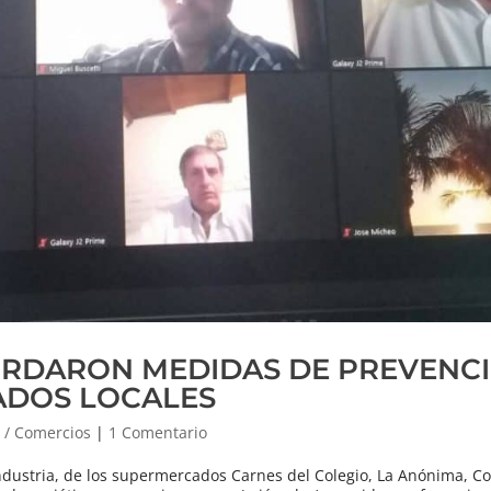
ORDARON MEDIDAS DE PREVENC
ADOS LOCALES
 / Comercios
|
1 Comentario
dustria, de los supermercados Carnes del Colegio, La Anónima, Co