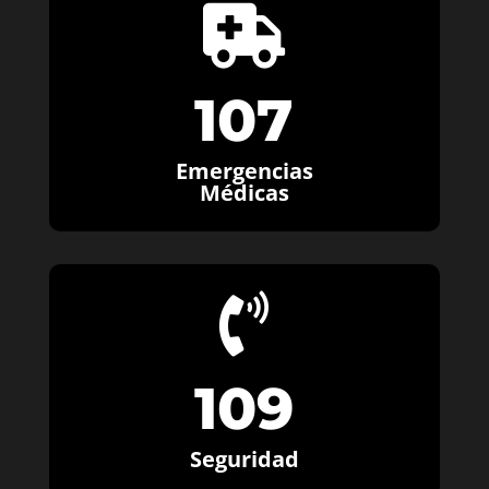

107
Emergencias
Médicas

109
Seguridad