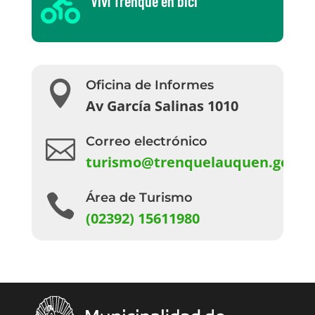
Viví Trenque en bici

Oficina de Informes

Av García Salinas 1010
Correo electrónico

turismo@trenquelauquen.gov.a
Área de Turismo

(02392) 15611980