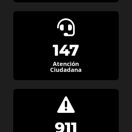

147
Atención
Ciudadana

911