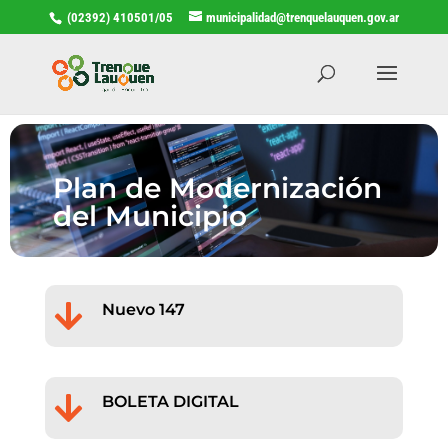
(02392) 410501/05
municipalidad@trenquelauquen.gov.ar
Plan de Modernización
del Municipio

Nuevo 147

BOLETA DIGITAL