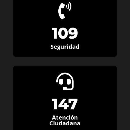

109
Seguridad

147
Atención
Ciudadana