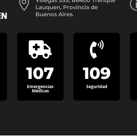

Villegas 555, B6400 Trenque
Lauquen, Provincia de
Buenos Aires.


107
109
Emergencias
Seguridad
Médicas