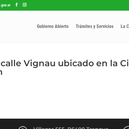
.gov.ar
Gobierno Abierto
Trámites y Servicios
La C
calle Vignau ubicado en la C
n