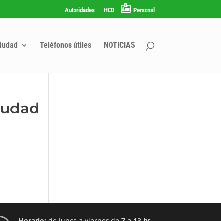
Autoridades
HCD
Personal
iudad
Teléfonos útiles
NOTICIAS
iudad
Horario:
de lunes a viernes de
7 a 13 hs.