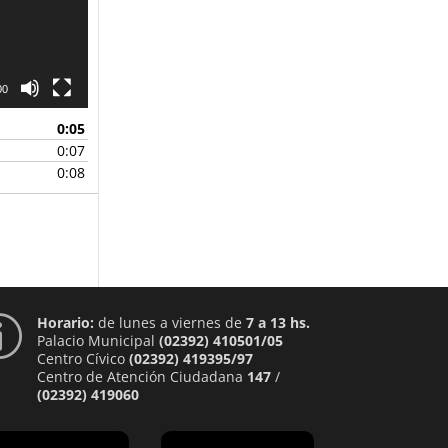
00
0:05
0:07
0:08
Horario:
de lunes a viernes de
7 a 13 hs.
p
Palacio Municipal
(02392) 410501/05
Centro Cívico
(02392) 419395/97
Centro de Atención Ciudadana
147
/
(02392) 419060