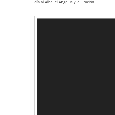
día al Alba, el Ángelus y la Oración.
Reproductor
de
vídeo