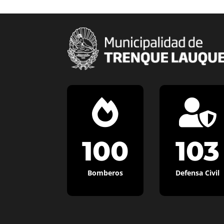


100
103
Bomberos
Defensa Civil