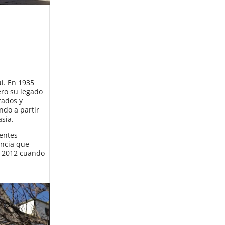
ui. En 1935
ero su legado
zados y
ndo a partir
asia.
rentes
encia que
l 2012 cuando