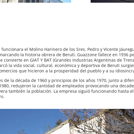
e funcionara el Molino Harinero de los Sres. Pedro y Vicente Jáureg
marcando la historia obrera de Beruti. Guazzone fallece en 1936 p
y se convierte en GIAT Y BAT (Grandes Industrias Argentinas de Tren
rcó la vida social, cultural, económica y deportiva de Beruti surgie
comercios que hicieron a la prosperidad del pueblo y a su idiosincr
es de la década de 1960 y principios de los años 1970, junto a dife
de 1980, redujeron la cantidad de empleados provocando una decad
uyera también la población. La empresa siguió funcionando hasta e
ni.