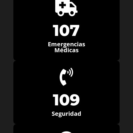

107
Emergencias
Médicas

109
Seguridad