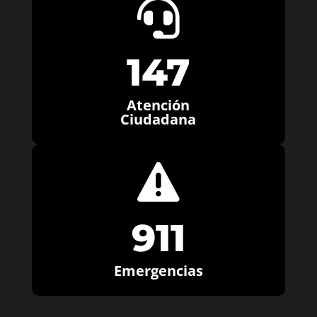

147
Atención
Ciudadana

911
Emergencias