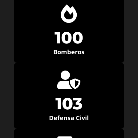

100
Bomberos

103
Defensa Civil