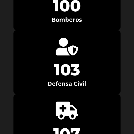
100
Bomberos

103
Defensa Civil

107