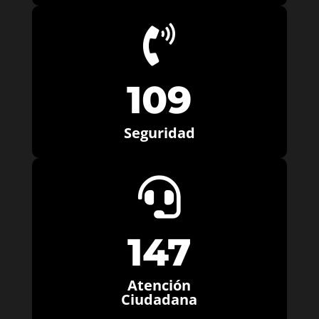

109
Seguridad

147
Atención
Ciudadana