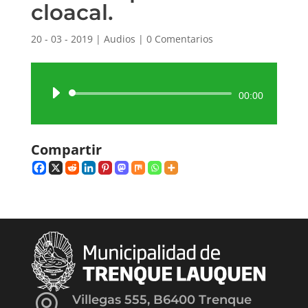
cloacal.
20 - 03 - 2019
|
Audios
|
0 Comentarios
Reproductor
00:00
de
audio
Compartir

Villegas 555, B6400 Trenque