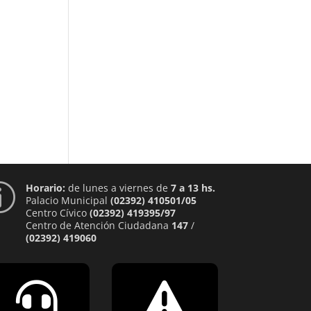
Horario:
de lunes a viernes de
7 a 13 hs.
p
Palacio Municipal
(02392) 410501/05
Centro Cívico
(02392) 419395/97
Centro de Atención Ciudadana
147
/
(02392) 419060

