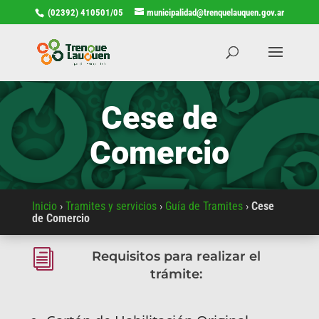
(02392) 410501/05
municipalidad@trenquelauquen.gov.ar
Cese de
Comercio
Inicio
›
Tramites y servicios
›
Guía de Tramites
›
Cese
de Comercio
i
Requisitos para realizar el
trámite: