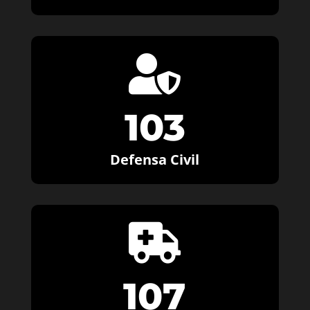

103
Defensa Civil

107