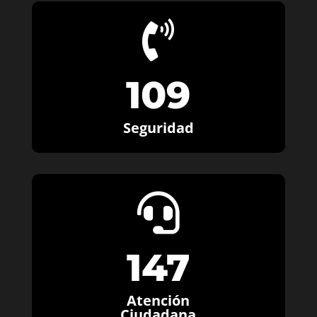

109
Seguridad

147
Atención
Ciudadana