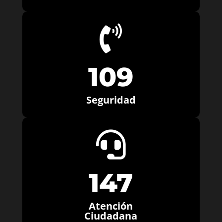

109
Seguridad

147
Atención
Ciudadana