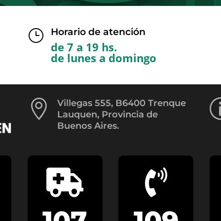
Horario de atención
}
de 7 a 19 hs.
de lunes a domingo

Villegas 555, B6400 Trenque
Lauquen, Provincia de
Buenos Aires.


107
109