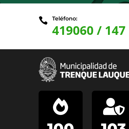
Teléfono:

419060
/
147


100
103