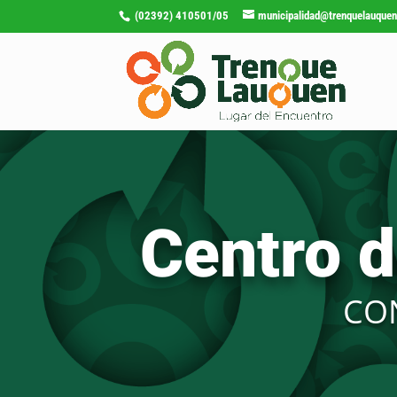
(02392) 410501/05
municipalidad@trenquelauquen
Centro 
CO