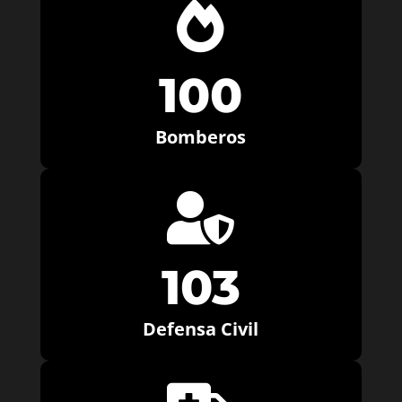

100
Bomberos

103
Defensa Civil