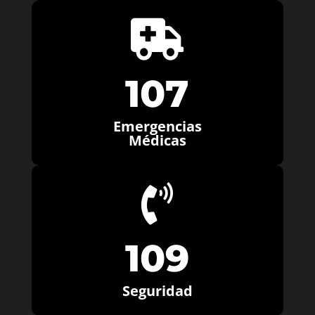

107
Emergencias
Médicas

109
Seguridad