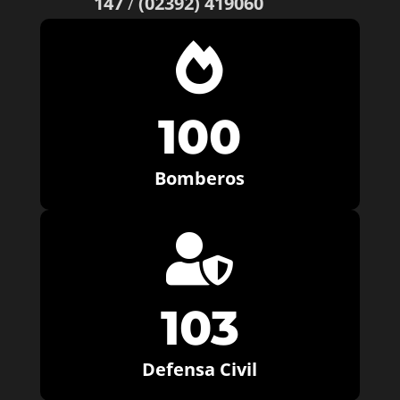
147
/
(02392) 419060

100
Bomberos

103
Defensa Civil