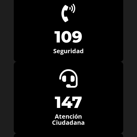

109
Seguridad

147
Atención
Ciudadana