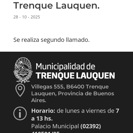
Trenque Lauquen.
28 - 10 - 2025
Se realiza segundo llamado.

Villegas 555, B6400 Trenque
Lauquen, Provincia de Buenos
Aires.
Horario:
de lunes a viernes de
7
p
a 13 hs.
Palacio Municipal
(02392)