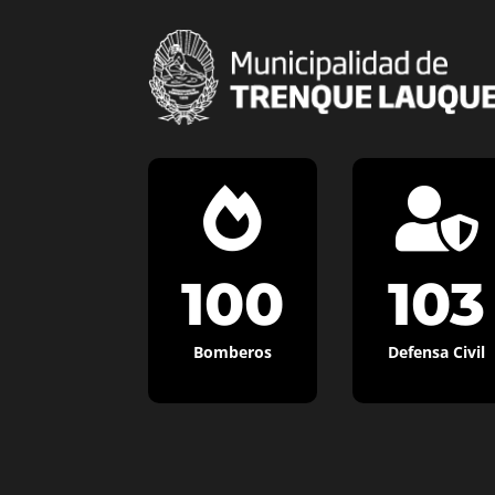


100
103
Bomberos
Defensa Civil