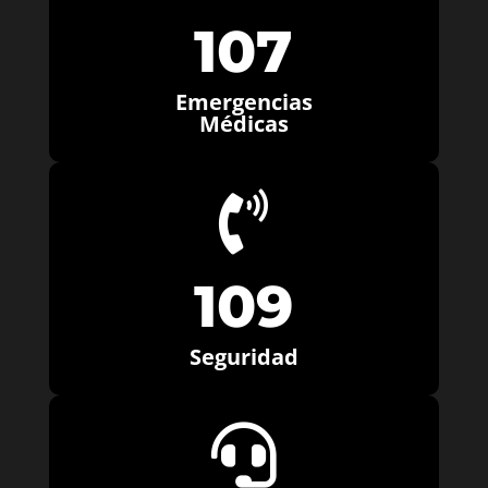
107
Emergencias
Médicas

109
Seguridad
