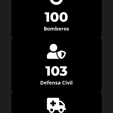
100
Bomberos

103
Defensa Civil
