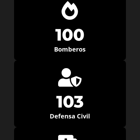

100
Bomberos

103
Defensa Civil