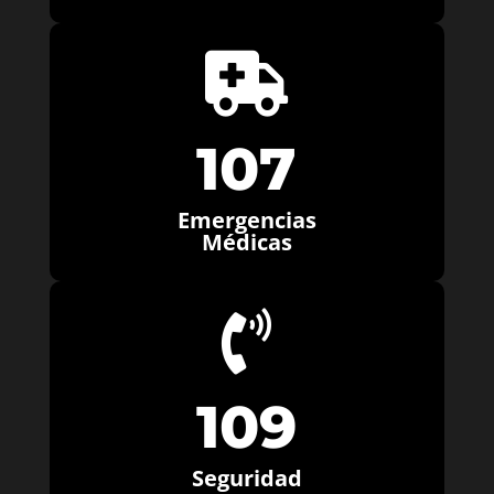

107
Emergencias
Médicas

109
Seguridad