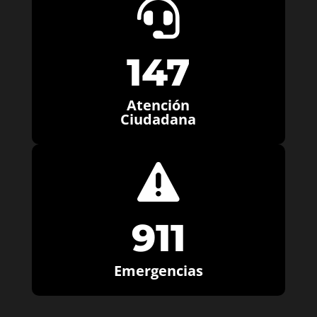

147
Atención
Ciudadana

911
Emergencias