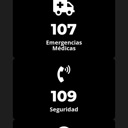

107
Emergencias
Médicas

109
Seguridad