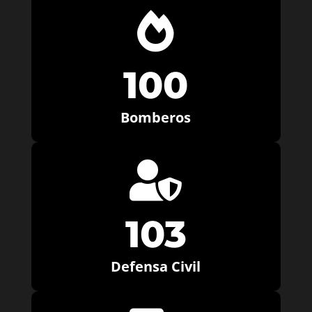

100
Bomberos

103
Defensa Civil