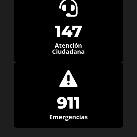

147
Atención
Ciudadana

911
Emergencias