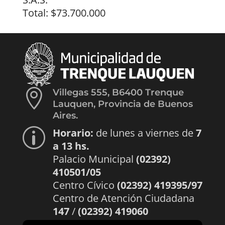
Total: $73.700.000

Villegas 555, B6400 Trenque
Lauquen, Provincia de Buenos
Aires.
Horario:
de lunes a viernes de
7
p
a 13 hs.
Palacio Municipal
(02392)
410501/05
Centro Cívico
(02392) 419395/97
Centro de Atención Ciudadana
147
/
(02392) 419060