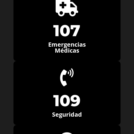

107
Emergencias
Médicas

109
Seguridad