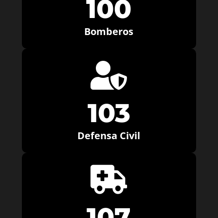
100
Bomberos

103
Defensa Civil

107